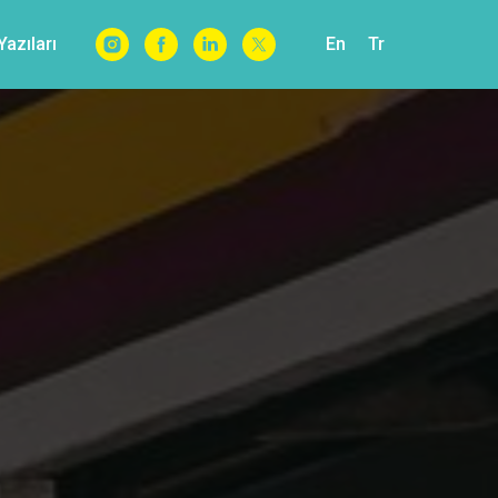
azıları
En
Tr